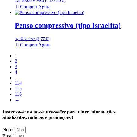
1.250,00
€
+iva (
1.537,50
€
)
Comprar Agora
Penso compressivo (tipo Israelita)
5,50
€
+iva (
6,77
€
)
Comprar Agora
1
2
3
4
…
114
115
116
→
Inscreva-se na nossa
newsletter
para obter informações
atualizadas, notícias e promoções !
Nome
Email