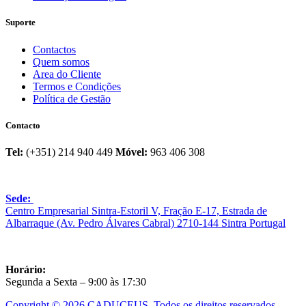
Suporte
Contactos
Quem somos
Area do Cliente
Termos e Condições
Política de Gestão
Contacto
Tel:
(+351) 214 940 449
Móvel:
963 406 308
Sede:
Centro Empresarial Sintra-Estoril V, Fração E-17, Estrada de
Albarraque (Av. Pedro Álvares Cabral) 2710-144 Sintra Portugal
Horário:
Segunda a Sexta – 9:00 às 17:30
Copyright © 2026 CADUCEUS, Todos os direitos reservados.