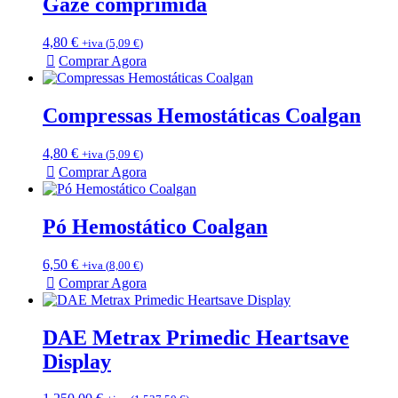
Gaze comprimida
4,80
€
+iva (
5,09
€
)
Comprar Agora
Compressas Hemostáticas Coalgan
4,80
€
+iva (
5,09
€
)
Comprar Agora
Pó Hemostático Coalgan
6,50
€
+iva (
8,00
€
)
Comprar Agora
DAE Metrax Primedic Heartsave
Display