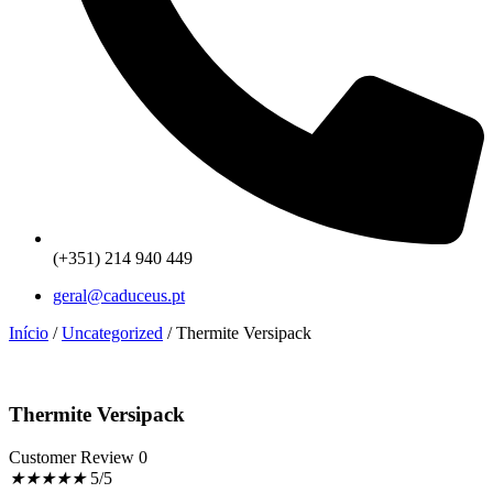
(+351) 214 940 449
geral@caduceus.pt
Início
/
Uncategorized
/ Thermite Versipack
Thermite Versipack
Customer Review 0
★
★
★
★
★
5/5