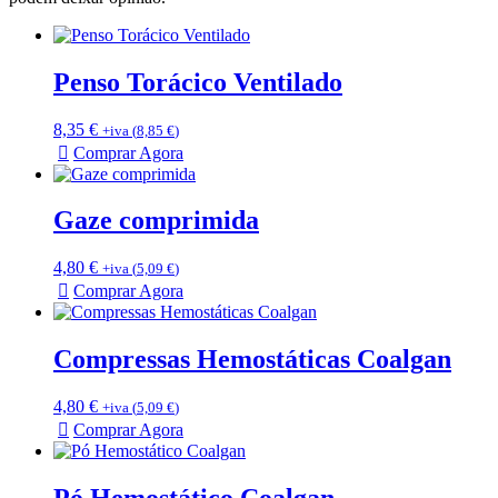
Penso Torácico Ventilado
8,35
€
+iva (
8,85
€
)
Comprar Agora
Gaze comprimida
4,80
€
+iva (
5,09
€
)
Comprar Agora
Compressas Hemostáticas Coalgan
4,80
€
+iva (
5,09
€
)
Comprar Agora