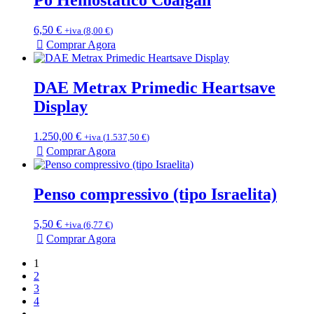
Pó Hemostático Coalgan
6,50
€
+iva (
8,00
€
)
Comprar Agora
DAE Metrax Primedic Heartsave
Display
1.250,00
€
+iva (
1.537,50
€
)
Comprar Agora
Penso compressivo (tipo Israelita)
5,50
€
+iva (
6,77
€
)
Comprar Agora
1
2
3
4
…