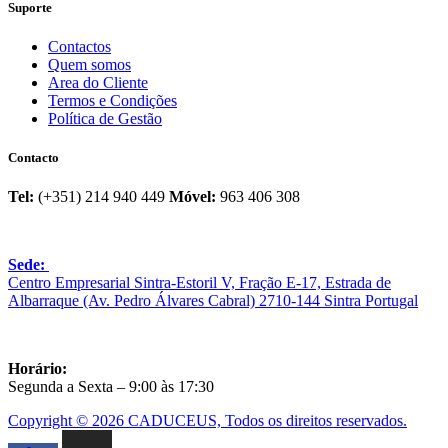
Suporte
Contactos
Quem somos
Area do Cliente
Termos e Condições
Política de Gestão
Contacto
Tel:
(+351) 214 940 449
Móvel:
963 406 308
Sede:
Centro Empresarial Sintra-Estoril V, Fração E-17, Estrada de
Albarraque (Av. Pedro Álvares Cabral) 2710-144 Sintra Portugal
Horário:
Segunda a Sexta – 9:00 às 17:30
Copyright © 2026 CADUCEUS, Todos os direitos reservados.