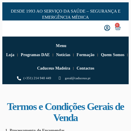
DESDE 1993 AO SERVIÇO DA SAÚDE – SEGURANÇA E
EMERGÊNCIA MÉDICA
0
Menu
Loja
Programas DAE
Notícias
Formação
Quem Somos
Caduceus Madeira
Contactos
(+351) 214 940 449
geral@caduceus.pt
Termos e Condições Gerais de
Venda
1. Processamento de Encomendas