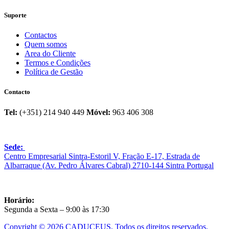
Suporte
Contactos
Quem somos
Area do Cliente
Termos e Condições
Política de Gestão
Contacto
Tel:
(+351) 214 940 449
Móvel:
963 406 308
Sede:
Centro Empresarial Sintra-Estoril V, Fração E-17, Estrada de
Albarraque (Av. Pedro Álvares Cabral) 2710-144 Sintra Portugal
Horário:
Segunda a Sexta – 9:00 às 17:30
Copyright © 2026 CADUCEUS, Todos os direitos reservados.