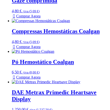
Gaze comprimida
4,80
€
+iva (
5,09
€
)
Comprar Agora
Compressas Hemostáticas Coalgan
4,80
€
+iva (
5,09
€
)
Comprar Agora
Pó Hemostático Coalgan
6,50
€
+iva (
8,00
€
)
Comprar Agora
DAE Metrax Primedic Heartsave
Display
1.250,00
€
+iva (
1.537,50
€
)