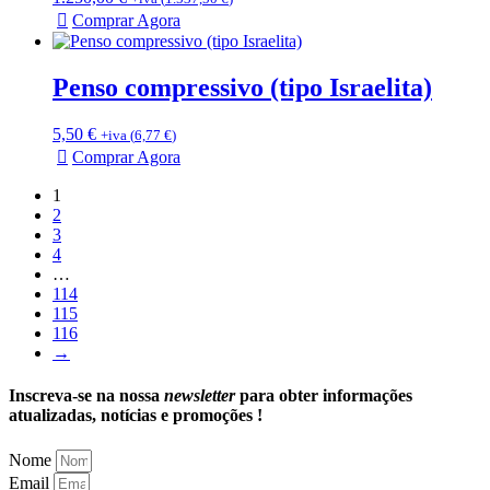
Comprar Agora
Penso compressivo (tipo Israelita)
5,50
€
+iva (
6,77
€
)
Comprar Agora
1
2
3
4
…
114
115
116
→
Inscreva-se na nossa
newsletter
para obter informações
atualizadas, notícias e promoções !
Nome
Email