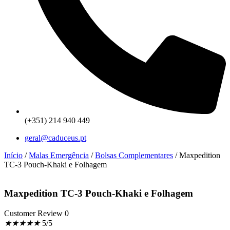
(+351) 214 940 449
geral@caduceus.pt
Início
/
Malas Emergência
/
Bolsas Complementares
/ Maxpedition
TC-3 Pouch-Khaki e Folhagem
Maxpedition TC-3 Pouch-Khaki e Folhagem
Customer Review 0
★
★
★
★
★
5/5