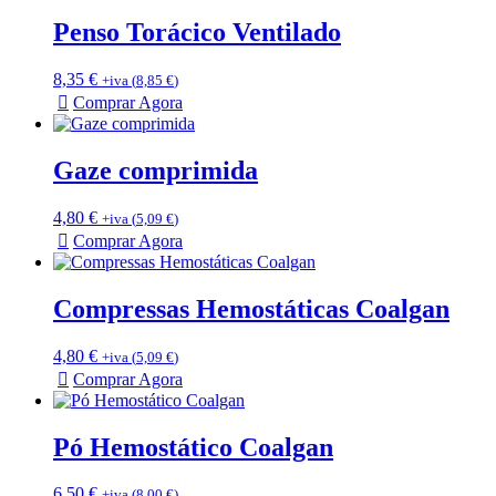
Penso Torácico Ventilado
8,35
€
+iva (
8,85
€
)
Comprar Agora
Gaze comprimida
4,80
€
+iva (
5,09
€
)
Comprar Agora
Compressas Hemostáticas Coalgan
4,80
€
+iva (
5,09
€
)
Comprar Agora
Pó Hemostático Coalgan
6,50
€
+iva (
8,00
€
)