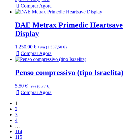
Comprar Agora
DAE Metrax Primedic Heartsave
Display
1.250,00
€
+iva (
1.537,50
€
)
Comprar Agora
Penso compressivo (tipo Israelita)
5,50
€
+iva (
6,77
€
)
Comprar Agora
1
2
3
4
…
114
115