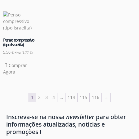
Penso compressivo
(tipo Israelita)
5,50
€
+iva (
6,77
€
)
Comprar
Agora
1
2
3
4
…
114
115
116
→
Inscreva-se na nossa
newsletter
para obter
informações atualizadas, notícias e
promoções !