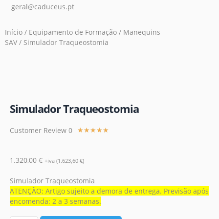
geral@caduceus.pt
Início
/
Equipamento de Formação
/
Manequins
SAV
/ Simulador Traqueostomia
Simulador Traqueostomia
Customer Review 0
★
★
★
★
★
1.320,00
€
+iva (
1.623,60
€
)
Simulador Traqueostomia
ATENÇÃO: Artigo sujeito a demora de entrega. Previsão após
encomenda: 2 a 3 semanas.