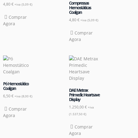
Compressas
4,80
€
+iva (
5,09
€
)
Hemostáticas
Coalgan
Comprar
4,80
€
+iva (
5,09
€
)
Agora
Comprar
Agora
Pó Hemostático
Coalgan
DAE Metrax
Primedic Heartsave
6,50
€
+iva (
8,00
€
)
Display
1.250,00
€
+iva
Comprar
(
1.537,50
€
)
Agora
Comprar
Agora