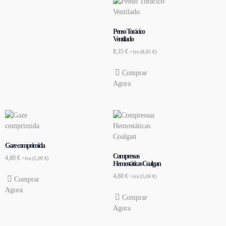
Penso Torácico
Ventilado
8,35
€
+iva (
8,85
€
)
Comprar
Agora
Gaze comprimida
Compressas
4,80
€
+iva (
5,09
€
)
Hemostáticas Coalgan
4,80
€
+iva (
5,09
€
)
Comprar
Agora
Comprar
Agora