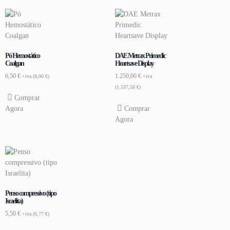
Pó Hemostático
DAE Metrax Primedic
Coalgan
Heartsave Display
6,50
€
1.250,00
€
+iva (
8,00
€
)
+iva
(
1.537,50
€
)
Comprar
Agora
Comprar
Agora
Penso compressivo (tipo
Israelita)
5,50
€
+iva (
6,77
€
)