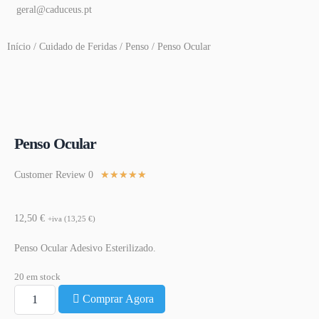
geral@caduceus.pt
Início
/
Cuidado de Feridas
/
Penso
/ Penso Ocular
Penso Ocular
★
★
★
★
★
Customer Review 0
12,50
€
+iva (
13,25
€
)
Penso Ocular Adesivo Esterilizado.
20 em stock
Comprar Agora