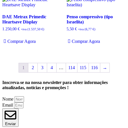
DAE Metrax Primedic
Penso compressivo (tipo
Heartsave Display
Israelita)
1.250,00
€
5,50
€
+iva (
1.537,50
€
)
+iva (
6,77
€
)
Comprar Agora
Comprar Agora
1
2
3
4
…
114
115
116
→
Inscreva-se na nossa
newsletter
para obter informações
atualizadas, notícias e promoções !
Nome
Email
Enviar