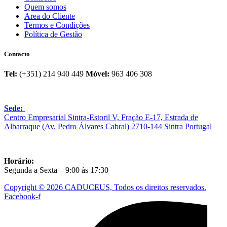
Quem somos
Area do Cliente
Termos e Condições
Política de Gestão
Contacto
Tel:
(+351) 214 940 449
Móvel:
963 406 308
Sede:
Centro Empresarial Sintra-Estoril V, Fração E-17, Estrada de
Albarraque (Av. Pedro Álvares Cabral) 2710-144 Sintra Portugal
Horário:
Segunda a Sexta – 9:00 às 17:30
Copyright © 2026 CADUCEUS, Todos os direitos reservados.
Facebook-f