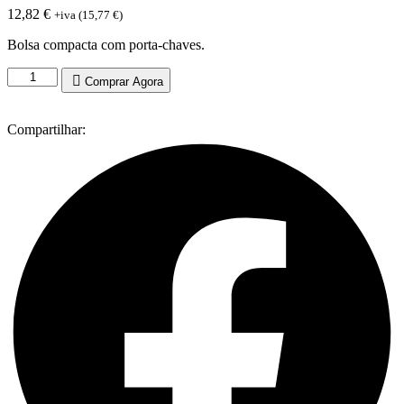
12,82
€
+iva (
15,77
€
)
Bolsa compacta com porta-chaves.
Quantidade
Comprar Agora
de
Cocoon
EDC-
Compartilhar:
Khaki