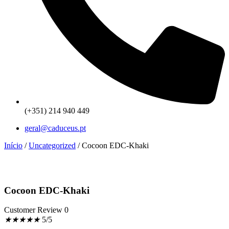
(+351) 214 940 449
geral@caduceus.pt
Início
/
Uncategorized
/ Cocoon EDC-Khaki
Cocoon EDC-Khaki
Customer Review 0
★
★
★
★
★
5/5