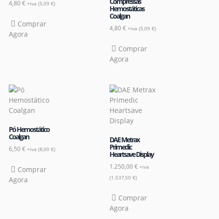
Compressas
4,80
€
+iva (
5,09
€
)
Hemostáticas
Coalgan
Comprar
4,80
€
+iva (
5,09
€
)
Agora
Comprar
Agora
Pó Hemostático
Coalgan
DAE Metrax
Primedic
6,50
€
+iva (
8,00
€
)
Heartsave Display
1.250,00
€
+iva
Comprar
(
1.537,50
€
)
Agora
Comprar
Agora