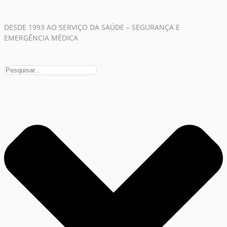
DESDE 1993 AO SERVIÇO DA SAÚDE – SEGURANÇA E
EMERGÊNCIA MÉDICA