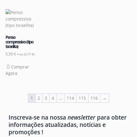
Penso
compressivo (tipo
Israelita)
5,50
€
+iva (
6,77
€
)
Comprar
Agora
1
2
3
4
…
114
115
116
→
Inscreva-se na nossa
newsletter
para obter
informações atualizadas, notícias e
promoções !