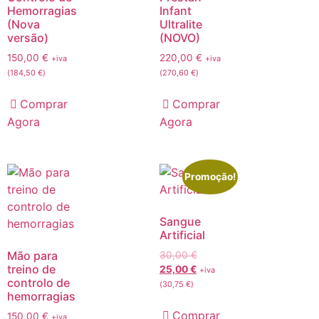
Hemorragias
Infant
(Nova
Ultralite
versão)
(NOVO)
150,00
€
220,00
€
+iva
+iva
(
184,50
€
)
(
270,60
€
)
Comprar
Comprar
Agora
Agora
Promoção!
Sangue
Artificial
Mão para
30,00
€
treino de
25,00
€
+iva
controlo de
(
30,75
€
)
hemorragias
Comprar
150,00
€
+iva