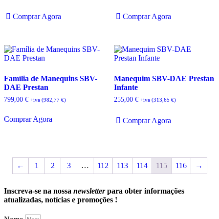
Comprar Agora
Comprar Agora
Família de Manequins SBV-
Manequim SBV-DAE Prestan
DAE Prestan
Infante
799,00
€
255,00
€
+iva (
982,77
€
)
+iva (
313,65
€
)
Comprar Agora
Comprar Agora
←
1
2
3
…
112
113
114
115
116
→
Inscreva-se na nossa
newsletter
para obter informações
atualizadas, notícias e promoções !