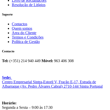
Livro de Reclamações
Resolução de Litígios
Suporte
Contactos
Quem somos
Area do Cliente
Termos e Condições
Política de Gestão
Contacto
Tel:
(+351) 214 940 449
Móvel:
963 406 308
Sede:
Centro Empresarial Sintra-Estoril V, Fração E-17, Estrada de
Albarraque (Av. Pedro Álvares Cabral) 2710-144 Sintra Portugal
Horário:
Segunda a Sexta – 9:00 às 17:30