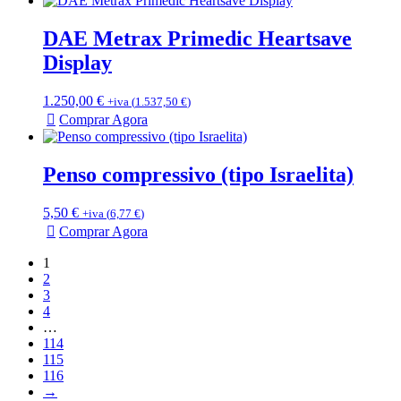
DAE Metrax Primedic Heartsave
Display
1.250,00
€
+iva (
1.537,50
€
)
Comprar Agora
Penso compressivo (tipo Israelita)
5,50
€
+iva (
6,77
€
)
Comprar Agora
1
2
3
4
…
114
115
116
→