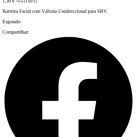
1,30
€
+iva (
1,60
€
)
Barreira Facial com Válvula Unidireccional para SBV.
Esgotado
Compartilhar: