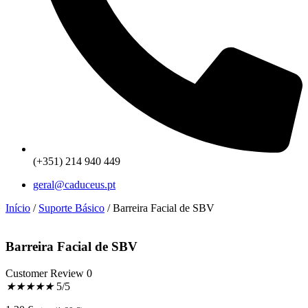
(+351) 214 940 449
geral@caduceus.pt
Início
/
Suporte Básico
/ Barreira Facial de SBV
Barreira Facial de SBV
Customer Review 0
★
★
★
★
★
5/5