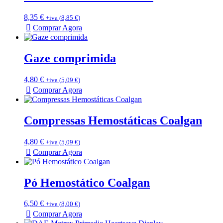
8,35
€
+iva (
8,85
€
)
Comprar Agora
Gaze comprimida
4,80
€
+iva (
5,09
€
)
Comprar Agora
Compressas Hemostáticas Coalgan
4,80
€
+iva (
5,09
€
)
Comprar Agora
Pó Hemostático Coalgan
6,50
€
+iva (
8,00
€
)
Comprar Agora