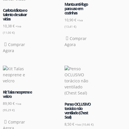
Manta anti-fogo
para uso em
Carlota Idiota e o
cozinhas
talento de salvar
vidas
10,90
€
+iva
10,38
€
+iva
(
13,41
€
)
(
11,00
€
)
Comprar
Comprar
Agora
Agora
Kit Talas neoprene e
velcro
89,90
€
Penso OCLUSIVO
+iva
torácico não
(
95,29
€
)
ventilado (Chest
Seal)
Comprar
8,50
€
+iva (
10,46
€
)
Agora