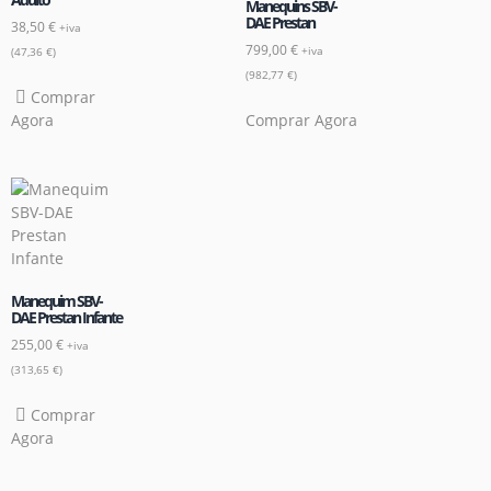
Manequins SBV-
DAE Prestan
38,50
€
+iva
799,00
€
+iva
(
47,36
€
)
(
982,77
€
)
Comprar
Agora
Comprar Agora
Manequim SBV-
DAE Prestan Infante
255,00
€
+iva
(
313,65
€
)
Comprar
Agora