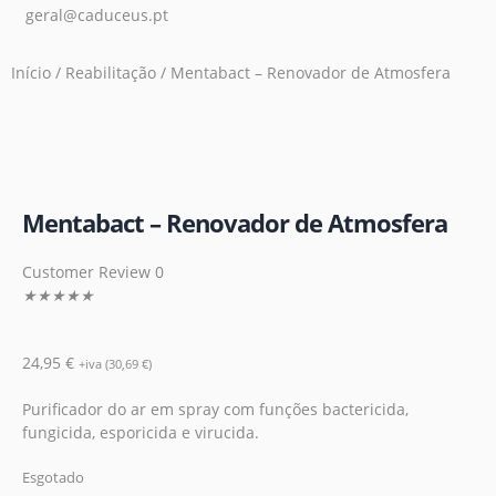
geral@caduceus.pt
Início
/
Reabilitação
/ Mentabact – Renovador de Atmosfera
Mentabact – Renovador de Atmosfera
Customer Review 0
★
★
★
★
★
24,95
€
+iva (
30,69
€
)
Purificador do ar em spray com funções bactericida,
fungicida, esporicida e virucida.
Esgotado