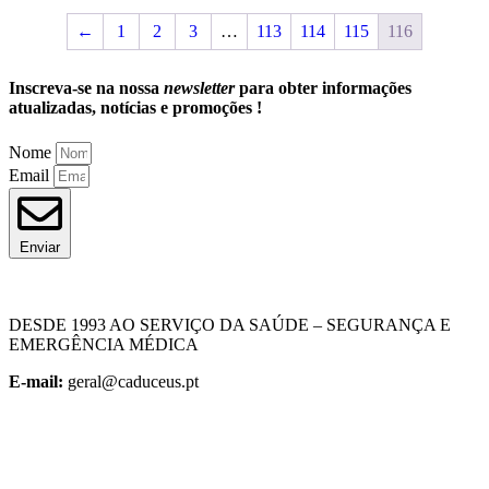
←
1
2
3
…
113
114
115
116
Inscreva-se na nossa
newsletter
para obter informações
atualizadas, notícias e promoções !
Nome
Email
Enviar
DESDE 1993 AO SERVIÇO DA SAÚDE – SEGURANÇA E
EMERGÊNCIA MÉDICA
E-mail:
geral@caduceus.pt