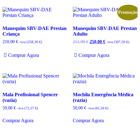
Promoção!
Manequim SBV-DAE Prestan
Manequim SBV-DAE Prestan
Criança
Adulto
O
O
210,00
€
251,00
€
250,00
€
+iva (
258,30
€
)
+iva (
307,50
€
)
preço
preço
original
atual
Comprar Agora
Comprar Agora
era:
é:
251,00 €.
250,00 €.
Mala Profissional Spencer
Mochila Emergência Médica
(vazia)
(vazia)
59,00
€
50,00
€
+iva (
72,57
€
)
+iva (
61,50
€
)
Comprar Agora
Comprar Agora