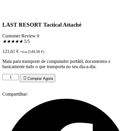
LAST RESORT Tactical Attaché
Customer Review 0
★
★
★
★
★
5/5
121,61
€
+iva (
149,58
€
)
Mala para transporte de computador portátil, documentos e
basicamente tudo o que transporta no seu dia-a-dia.
Quantidade
Comprar Agora
de
LAST
RESORT
Compartilhar:
Tactical
Attaché