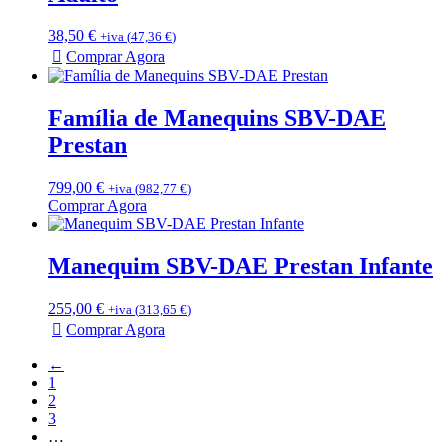
38,50
€
+iva (
47,36
€
)
Comprar Agora
Família de Manequins SBV-DAE
Prestan
799,00
€
+iva (
982,77
€
)
Comprar Agora
Manequim SBV-DAE Prestan Infante
255,00
€
+iva (
313,65
€
)
Comprar Agora
←
1
2
3
…