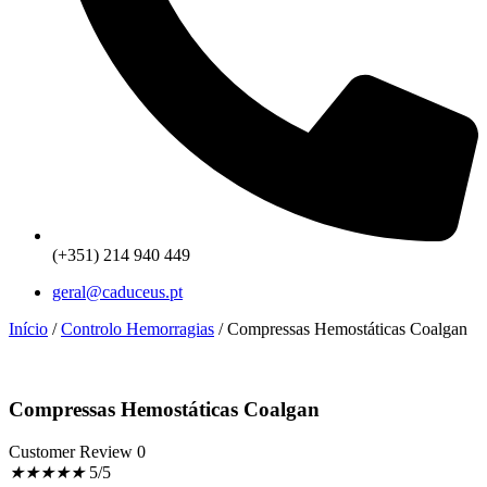
(+351) 214 940 449
geral@caduceus.pt
Início
/
Controlo Hemorragias
/ Compressas Hemostáticas Coalgan
Compressas Hemostáticas Coalgan
Customer Review 0
★
★
★
★
★
5/5