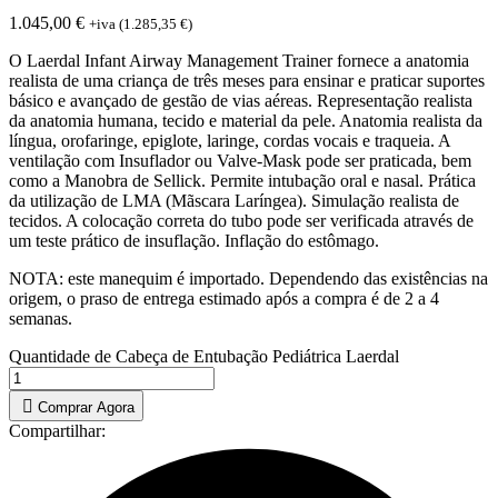
1.045,00
€
+iva (
1.285,35
€
)
O Laerdal Infant Airway Management Trainer fornece a anatomia
realista de uma criança de três meses para ensinar e praticar suportes
básico e avançado de gestão de vias aéreas. Representação realista
da anatomia humana, tecido e material da pele. Anatomia realista da
língua, orofaringe, epiglote, laringe, cordas vocais e traqueia. A
ventilação com Insuflador ou Valve-Mask pode ser praticada, bem
como a Manobra de Sellick. Permite intubação oral e nasal. Prática
da utilização de LMA (Mãscara Laríngea). Simulação realista de
tecidos. A colocação correta do tubo pode ser verificada através de
um teste prático de insuflação. Inflação do estômago.
NOTA: este manequim é importado. Dependendo das existências na
origem, o praso de entrega estimado após a compra é de 2 a 4
semanas.
Quantidade de Cabeça de Entubação Pediátrica Laerdal
Comprar Agora
Compartilhar: