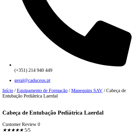
(+351) 214 940 449
geral@caduceus.pt
Início
/
Equipamento de Formação
/
Manequins SAV
/ Cabeça de
Entubação Pediátrica Laerdal
Cabeça de Entubação Pediátrica Laerdal
Customer Review 0
★
★
★
★
★
5/5