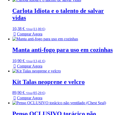
Carlota Idiota e o talento de salvar
vidas
10,38
€
+iva (
11,00
€
)
Comprar Agora
Manta anti-fogo para uso em cozinhas
10,90
€
+iva (
13,41
€
)
Comprar Agora
Kit Talas neoprene e velcro
89,90
€
+iva (
95,29
€
)
Comprar Agora
Penso OCLUSIVO torácico não