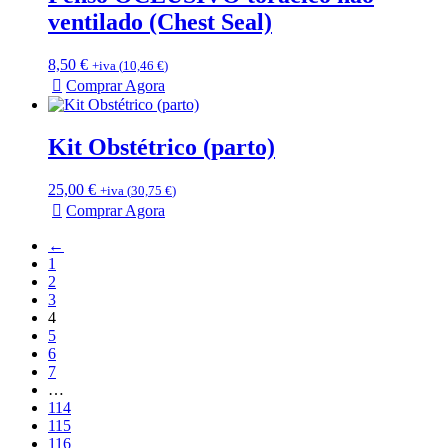
ventilado (Chest Seal)
8,50
€
+iva (
10,46
€
)
Comprar Agora
Kit Obstétrico (parto)
25,00
€
+iva (
30,75
€
)
Comprar Agora
←
1
2
3
4
5
6
7
…
114
115
116