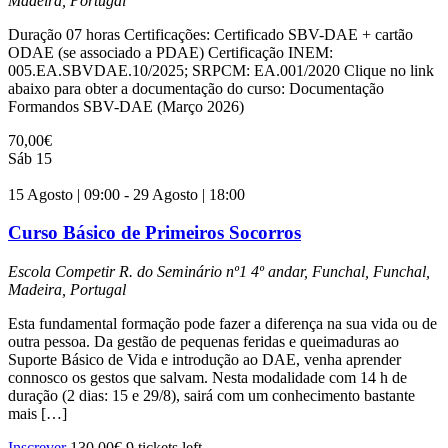
Madeira, Portugal
Duração 07 horas Certificações: Certificado SBV-DAE + cartão
ODAE (se associado a PDAE) Certificação INEM:
005.EA.SBVDAE.10/2025; SRPCM: EA.001/2020 Clique no link
abaixo para obter a documentação do curso: Documentação
Formandos SBV-DAE (Março 2026)
70,00€
Sáb
15
15 Agosto | 09:00
-
29 Agosto | 18:00
Curso Básico de Primeiros Socorros
Escola Competir
R. do Seminário nº1 4º andar, Funchal, Funchal,
Madeira, Portugal
Esta fundamental formação pode fazer a diferença na sua vida ou de
outra pessoa. Da gestão de pequenas feridas e queimaduras ao
Suporte Básico de Vida e introdução ao DAE, venha aprender
connosco os gestos que salvam. Nesta modalidade com 14 h de
duração (2 dias: 15 e 29/8), sairá com um conhecimento bastante
mais […]
Inscrever
130,00€
9 tickets left