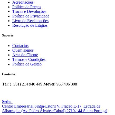
Acreditações
Política de Preços
Trocas e Devoluções
Política de Privacidade
Livro de Reclamações
Resolução de Litígios
Suporte
Contactos
Quem somos
Area do Cliente
Termos e Condições
Política de Gestão
Contacto
Tel:
(+351) 214 940 449
Móvel:
963 406 308
Sede:
Centro Empresarial Sintra-Estoril V, Fração E-17, Estrada de
Albarraque (Av. Pedro Álvares Cabral) 2710-144 Sintra Portugal