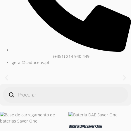
(+351) 214 940 449
geral@caduceus.pt
Bateria DAE Saver One