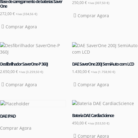
Base de carregamento de baterias Saver
250,00
€
+iva (
307,50
€
)
One
272,00
€
+iva (
334,56
€
)
Comprar Agora
Comprar Agora
Desfibrilhador SaverOne-P 360J
DAE SaverOne 200J SemiAuto com LCD
2.650,00
€
1.430,00
€
+iva (
3.259,50
€
)
+iva (
1.758,90
€
)
Comprar Agora
Comprar Agora
Bateria DAE CardiacScience
DAE IPAD
450,00
€
+iva (
553,50
€
)
Comprar Agora
Comprar Agora